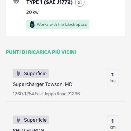
TYPE 1 (SAE J1772)
x
1
20
kw
Works with the Electropass
PUNTI DI RICARICA PIÙ VICINI
Superficie
1
km
Supercharger Towson, MD
1260-1254 East Joppa Road 21286
Superficie
1
km
SHIRLEN BDG