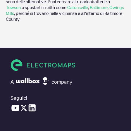
sono delle alternative. Puoi cercare altri caricabatterie a
Towson
o spostarti in città come
Catonsville
,
Baltimore
,
Owings
Mills
, perché si trovano nelle vicinanze e all'interno di
Baltimore
County
A
company
Seguici