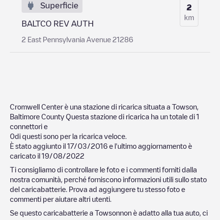
Superficie
2
km
BALTCO REV AUTH
2 East Pennsylvania Avenue 21286
Cromwell Center
è una stazione di ricarica situata a
Towson
,
Baltimore County
Questa stazione di ricarica ha un totale di
1
connettori e
0
di questi sono per la ricarica veloce.
È stato aggiunto il
17/03/2016
e l'ultimo aggiornamento è
caricato il
19/08/2022
Ti consigliamo di controllare le foto e i commenti forniti dalla
nostra comunità, perché forniscono informazioni utili sullo stato
del caricabatterie. Prova ad aggiungere tu stesso foto e
commenti per aiutare altri utenti.
Se questo caricabatterie a
Towson
non è adatto alla tua auto, ci