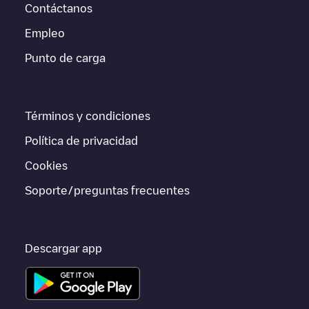
instrucciones necesarias para que puedas realizar fácilmente la
Contáctanos
carga de tu vehículo.
Empleo
Para conocer a tiempo real el estado de los puntos de carga en
Punto de carga
Houston
1500 Post Oak Boulevard
Electromaps ofrece
información acerca de los puntos de carga en tiempo real en la
app.
Términos y condiciones
Si este cargador de
Houston
no vale para tu coche, existen
alternativas. Puedes consultar otros cargadores en
Houston
o ir
Política de privacidad
a otras ciudades como
Spring
,
Katy
,
Webster
, porque están
cerca y se encuentran dentro de
Harris County
.
Cookies
Soporte/preguntas frecuentes
Descargar app