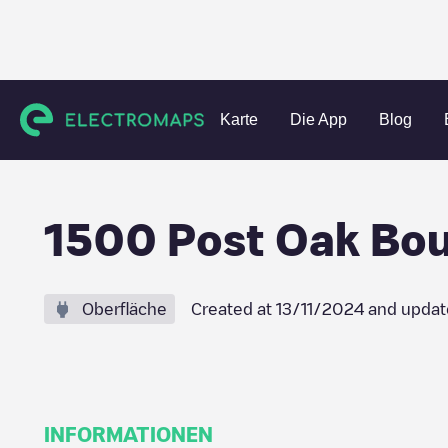
Charging stations
Vereinigte Staaten
Harris County
Ho
Karte
Die App
Blog
1500 Post Oak Bou
Oberfläche
Created at
13/11/2024
and updat
INFORMATIONEN