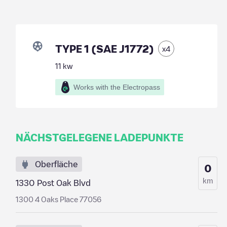
TYPE 1 (SAE J1772)
x
4
11
kw
Works with the Electropass
NÄCHSTGELEGENE LADEPUNKTE
Oberfläche
0
km
1330 Post Oak Blvd
1300 4 Oaks Place 77056