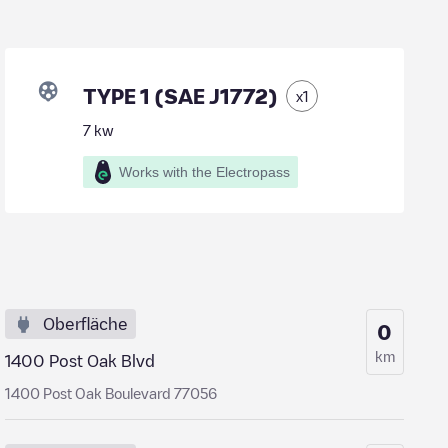
TYPE 1 (SAE J1772)
x
1
7
kw
Works with the Electropass
Oberfläche
0
km
1400 Post Oak Blvd
1400 Post Oak Boulevard 77056