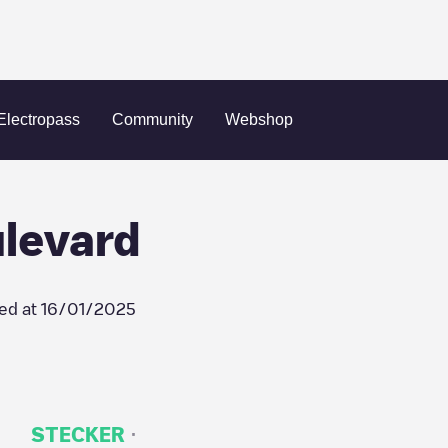
uston
1500 Post Oak Boulevard
Electropass
Community
Webshop
levard
ed at
16/01/2025
·
STECKER