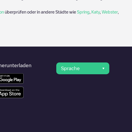
on
überprüfen oder in andere Städte wie
Spring
,
Katy
,
Webster
,
herunterladen
Sprache