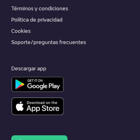
Términos y condiciones
Si este cargador de
Dover
no vale para tu coche, existen
alternativas. Puedes consultar otros cargadores en
Dover
o ir a
Política de privacidad
otras ciudades como
Grand Rapids
,
Warwick
,
East Greenwich
,
porque están cerca y se encuentran dentro de
Kent County
.
Cookies
Soporte/preguntas frecuentes
Descargar app