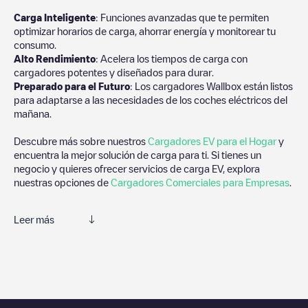
Carga Inteligente
: Funciones avanzadas que te permiten
optimizar horarios de carga, ahorrar energía y monitorear tu
consumo.
Alto Rendimiento
: Acelera los tiempos de carga con
cargadores potentes y diseñados para durar.
Preparado para el Futuro
: Los cargadores Wallbox están listos
para adaptarse a las necesidades de los coches eléctricos del
mañana.
Descubre más sobre nuestros
Cargadores EV para el Hogar
y
encuentra la mejor solución de carga para ti. Si tienes un
negocio y quieres ofrecer servicios de carga EV, explora
nuestras opciones de
Cargadores Comerciales para Empresas
.
Leer más
Te recomendamos que consultes las fotos y los comentarios
proporcionados por nuestra comunidad, ya que ofrecen
información útil sobre el estado del cargador. Una vez hayas
finalizado la sesión de carga, prueba a añadir tus propios
comentarios y fotos para ayudar a otros usuarios y conductores