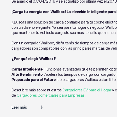
Se añadió el
07/04/2016
y se actualizó por última vez el
20/0
¡Carga tu energía con Wallbox! La elección inteligente para 
¿Buscas una solución de carga confiable para tu coche eléctri
con un diseño elegante. Ya sea para tu hogar o negocio, Wallbox
que mantener tu vehículo cargado sea más sencillo que nunca.
Con un cargador Wallbox, disfrutarás de tiempos de carga más
cargadores son compatibles con las principales marcas de vehí
¿Por qué elegir Wallbox?
Carga Inteligente
: Funciones avanzadas que te permiten optim
Alto Rendimiento
: Acelera los tiempos de carga con cargador
Preparado para el Futuro
: Los cargadores Wallbox están listo
Descubre más sobre nuestros
Cargadores EV para el Hogar
y e
de
Cargadores Comerciales para Empresas
.
Leer más