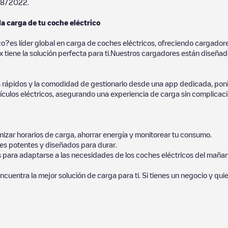
8/2022
.
la carga de tu coche eléctrico
co?es líder global en carga de coches eléctricos, ofreciendo cargad
 tiene la solución perfecta para ti.Nuestros cargadores están diseñados
 rápidos y la comodidad de gestionarlo desde una app dedicada, poni
culos eléctricos, asegurando una experiencia de carga sin complicaci
izar horarios de carga, ahorrar energía y monitorear tu consumo.
es potentes y diseñados para durar.
s para adaptarse a las necesidades de los coches eléctricos del mañan
ncuentra la mejor solución de carga para ti. Si tienes un negocio y qui