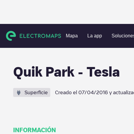
Estaciones de carga
Estados Unidos
New York County
Mapa
La app
Solucione
Quik Park - Tesla
Superficie
Creado el
07/04/2016
y actualiz
INFORMACIÓN