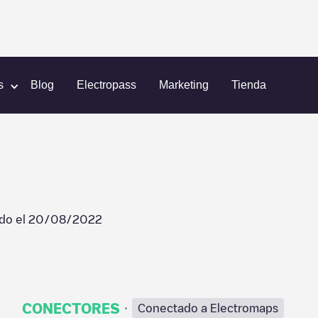
New York
Quik Park - Tesla
s
Blog
Electropass
Marketing
Tienda
ado el
20/08/2022
·
CONECTORES
Conectado a Electromaps