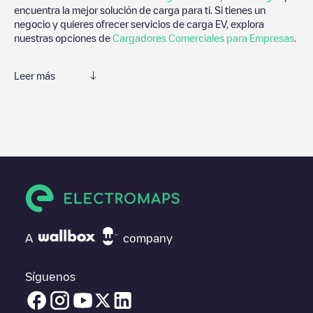
encuentra la mejor solución de carga para ti. Si tienes un
negocio y quieres ofrecer servicios de carga EV, explora
nuestras opciones de
Cargadores Comerciales para Empresas
.
Leer más
Electromaps es la mejor manera de encontrar el cargador de
vehículos eléctricos más cercano para la carga de tu coche en
La Grange
. Nuestros puntos de carga también incluyen fotos de
las estaciones de carga y comentarios compartidos por nuestra
comunidad compuesta por miles de usuarios muy participativos,
que puntúan los puntos de carga y ofrecen información útil para
crear la mejor experiencia para los conductores de vehículos
eléctricos.
Las opiniones de los conductores eléctricos son muy
A
company
importantes para valorar cuáles son los puntos de carga más
adecuados según la comunidad de conductores en
La Grange
por lo que no dudes en dejar tu valoración de cuál fue tu
Síguenos
experiencia de carga en la ficha de la estación de carga una vez
finalizada la carga de tu vehículo eléctrico.