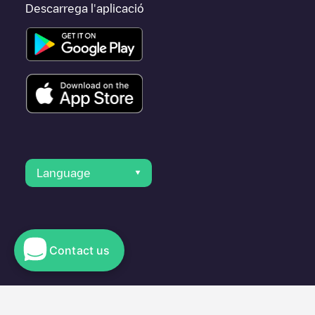
Descarrega l'aplicació
Language
Contact us
© 2023 Electromaps