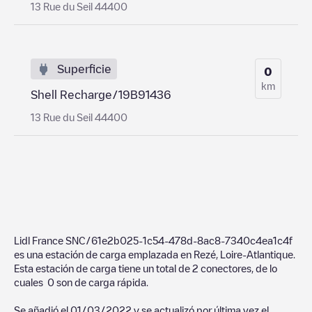
13 Rue du Seil 44400
Superficie
0
km
Shell Recharge/19B91436
13 Rue du Seil 44400
Lidl France SNC/61e2b025-1c54-478d-8ac8-7340c4ea1c4f
es una estación de carga emplazada en
Rezé
,
Loire-Atlantique
.
Esta estación de carga tiene un total de
2
conectores, de lo
cuales
0
son de carga rápida.
Se añadió el
01/03/2022
y se actualizó por última vez el