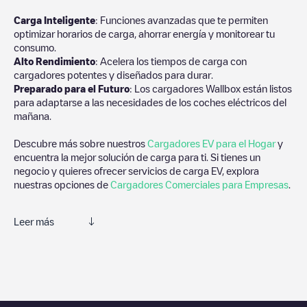
Carga Inteligente
: Funciones avanzadas que te permiten
optimizar horarios de carga, ahorrar energía y monitorear tu
consumo.
Alto Rendimiento
: Acelera los tiempos de carga con
cargadores potentes y diseñados para durar.
Preparado para el Futuro
: Los cargadores Wallbox están listos
para adaptarse a las necesidades de los coches eléctricos del
mañana.
Descubre más sobre nuestros
Cargadores EV para el Hogar
y
encuentra la mejor solución de carga para ti. Si tienes un
negocio y quieres ofrecer servicios de carga EV, explora
nuestras opciones de
Cargadores Comerciales para Empresas
.
Leer más
Te recomendamos que consultes las fotos y los comentarios
proporcionados por nuestra comunidad, ya que ofrecen
información útil sobre el estado del cargador. Una vez hayas
finalizado la sesión de carga, prueba a añadir tus propios