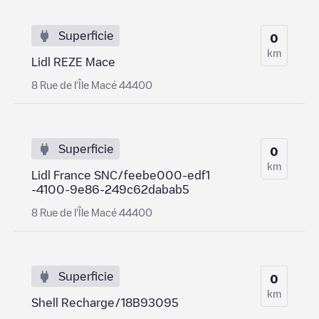
Superficie
0
km
Lidl REZE Mace
8 Rue de l'Île Macé 44400
Superficie
0
km
Lidl France SNC/feebe000-edf1
-4100-9e86-249c62dabab5
8 Rue de l'Île Macé 44400
Superficie
0
km
Shell Recharge/18B93095