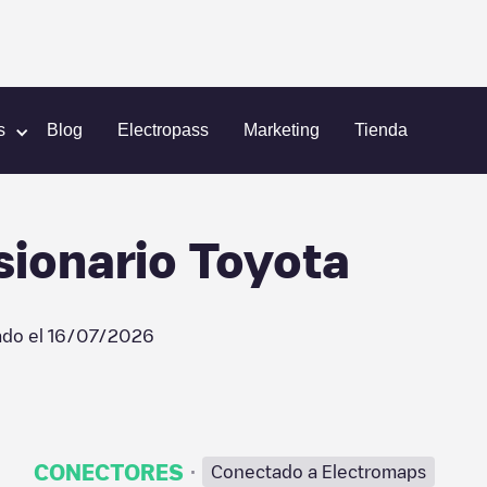
no
RDF AUTO Concessionario Toyota
s
Blog
Electropass
Marketing
Tienda
ionario Toyota
ado el
16/07/2026
·
CONECTORES
Conectado a Electromaps