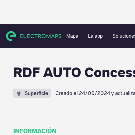
Estaciones de carga
Italia
Provincia dell'Aquila
Avezza
Mapa
La app
Solucione
RDF AUTO Concess
Superficie
Creado el
24/09/2024
y actualiz
INFORMACIÓN