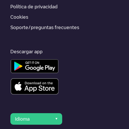
otras ciudades como
Monza
,
Unknown city (temporary)
,
Política de privacidad
Seregno
, porque están cerca y se encuentran dentro de
Provincia di Monza e della Brianza
.
Cookies
Soporte/preguntas frecuentes
Descargar app
Idioma