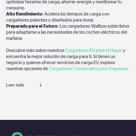
optimizar horarios de carga, ahorrar energía y monitorear tu
consumo.
Alto Rendimiento
: Acelera los tiempos de carga con
cargadores potentes y diseñados para durar.
Preparado para el Futuro
: Los cargadores Wallbox están listos
para adaptarse a las necesidades de los coches eléctricos del
mañana.
Descubre más sobre nuestros
Cargadores EV para el Hogar
y
encuentra la mejor solución de carga para ti. Si tienes un
negocio y quieres ofrecer servicios de carga EV, explora
nuestras opciones de
Cargadores Comerciales para Empresas
.
Leer más
Te recomendamos que consultes las fotos y los comentarios
proporcionados por nuestra comunidad, ya que ofrecen
información útil sobre el estado del cargador. Una vez hayas
finalizado la sesión de carga, prueba a añadir tus propios
comentarios y fotos para ayudar a otros usuarios y conductores
a la hora de decidir dónde y cómo realizar la próxima carga de
su vehículo eléctrico.