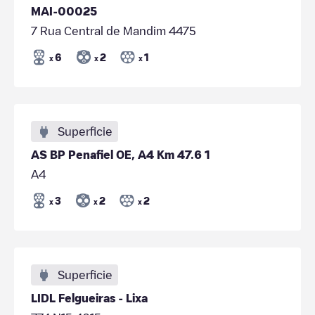
MAI-00025
7 Rua Central de Mandim 4475
6
2
1
x
x
x
Superficie
AS BP Penafiel OE, A4 Km 47.6 1
A4
3
2
2
x
x
x
Superficie
LIDL Felgueiras - Lixa