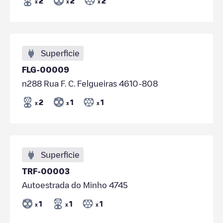
2
2
2
x
x
x
Superficie
FLG-00009
n288 Rua F. C. Felgueiras 4610-808
2
1
1
x
x
x
Superficie
TRF-00003
Autoestrada do Minho 4745
1
1
1
x
x
x