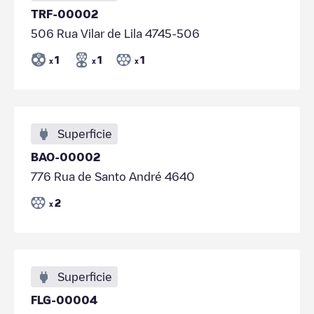
TRF-00002
506 Rua Vilar de Lila 4745-506
1
1
1
x
x
x
Superficie
BAO-00002
776 Rua de Santo André 4640
2
x
Superficie
FLG-00004