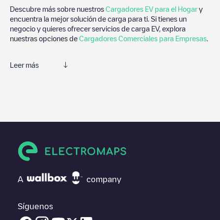
Descubre más sobre nuestros
Cargadores EV para el Hogar
y
encuentra la mejor solución de carga para ti. Si tienes un
negocio y quieres ofrecer servicios de carga EV, explora
nuestras opciones de
Cargadores Comerciales para Empresas
.
Leer más
Electromaps es la mejor manera de encontrar el cargador de
vehículos eléctricos más cercano para la carga de tu coche en
Abbeydale
. Nuestros puntos de carga también incluyen fotos de
las estaciones de carga y comentarios compartidos por nuestra
comunidad compuesta por miles de usuarios muy participativos,
que puntúan los puntos de carga y ofrecen información útil para
crear la mejor experiencia para los conductores de vehículos
eléctricos.
Las opiniones de los conductores eléctricos son muy
A
company
importantes para valorar cuáles son los puntos de carga más
adecuados según la comunidad de conductores en
Abbeydale
por lo que no dudes en dejar tu valoración de cuál fue tu
Síguenos
experiencia de carga en la ficha de la estación de carga una vez