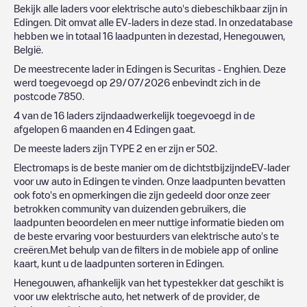
Bekijk alle laders voor elektrische auto's diebeschikbaar zijn in
Edingen
. Dit omvat alle EV-laders in deze stad. In onzedatabase
hebben we in totaal
16
laadpunten in dezestad,
Henegouwen
,
België
.
De meestrecente lader in
Edingen
is
Securitas - Enghien
. Deze
werd toegevoegd op
29/07/2026
enbevindt zich in de
postcode
7850
.
4
van de
16
laders zijndaadwerkelijk toegevoegd in de
afgelopen 6 maanden en
4
Edingen
gaat.
De meeste laders zijn
TYPE 2
en er zijn er
502
.
Electromaps is de beste manier om de dichtstbijzijndeEV-lader
voor uw auto in
Edingen
te vinden. Onze laadpunten bevatten
ook foto's en opmerkingen die zijn gedeeld door onze zeer
betrokken community van duizenden gebruikers, die
laadpunten beoordelen en meer nuttige informatie bieden om
de beste ervaring voor bestuurders van elektrische auto's te
creëren.Met behulp van de filters in de mobiele app of online
kaart, kunt u de laadpunten sorteren in
Edingen
.
Henegouwen
, afhankelijk van het typestekker dat geschikt is
voor uw elektrische auto, het netwerk of de provider, de