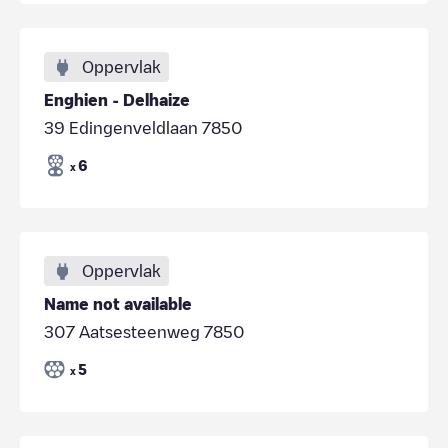
Oppervlak
Enghien - Delhaize
39 Edingenveldlaan 7850
6
x
Oppervlak
Name not available
307 Aatsesteenweg 7850
5
x