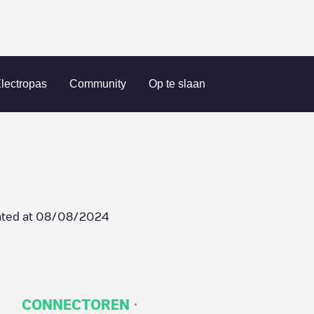
de
Geerstraat 33 B
lectropas
Community
Op te slaan
ted at
08/08/2024
·
CONNECTOREN