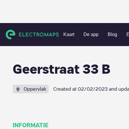
Charging stations
België
Oost-Vlaanderen
Dendermon
Kaart
De app
Blog
E
Geerstraat 33 B
Oppervlak
Created at
02/02/2023
and upda
INFORMATIE