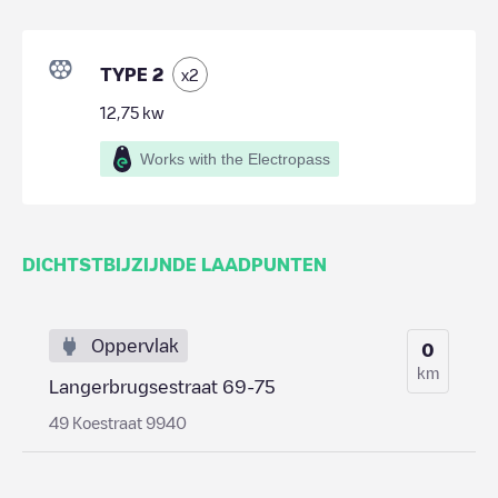
TYPE 2
x
2
12,75
kw
Works with the Electropass
DICHTSTBIJZIJNDE LAADPUNTEN
Oppervlak
0
km
Langerbrugsestraat 69-75
49 Koestraat 9940