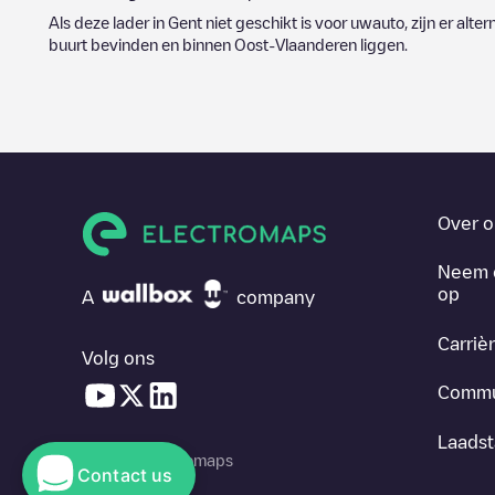
Als deze lader in
Gent
niet geschikt is voor uwauto, zijn er alte
buurt bevinden en binnen
Oost-Vlaanderen
liggen.
Over o
Neem 
op
A
company
Carriè
Volg ons
Commu
Laadst
© 2026 Electromaps
Contact us