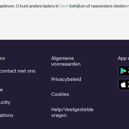
rnatieven. U kunt andere laders in
Gent
bekijken of naarandere steden r
ns
Algemene
App 
voorwaarden
contact met ons
Privacybeleid
re
Cookies
nity
Help/Veelgestelde
ations
vragen