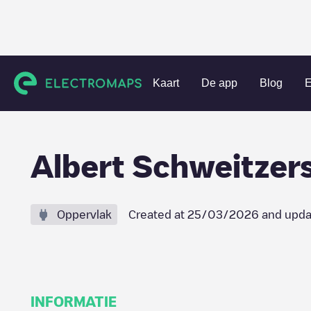
Charging stations
België
Oost-Vlaanderen
Gent
Albe
Kaart
De app
Blog
E
Albert Schweitzer
Oppervlak
Created at
25/03/2026
and upda
INFORMATIE