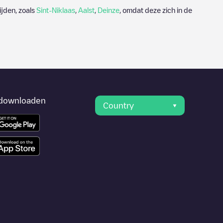
ijden, zoals
Sint-Niklaas
,
Aalst
,
Deinze
, omdat deze zich in de
downloaden
Country