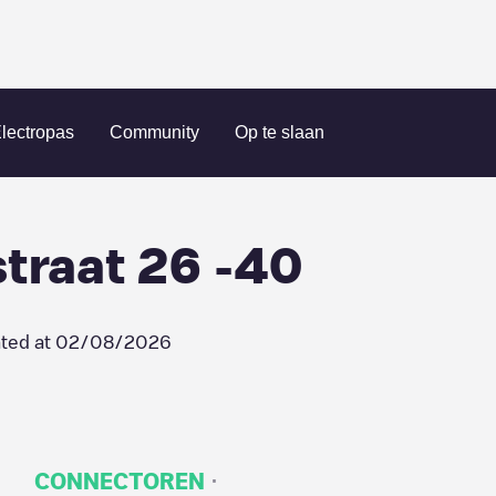
rt Schweitzerstraat 26 -40
lectropas
Community
Op te slaan
straat 26 -40
ted at
02/08/2026
·
CONNECTOREN