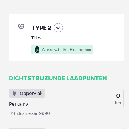
TYPE 2
x
4
11
kw
Works with the Electropass
DICHTSTBIJZIJNDE LAADPUNTEN
Oppervlak
0
km
Perka nv
12 Industrielaan 9990