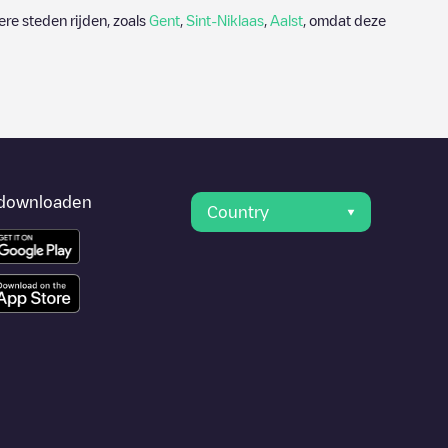
re steden rijden, zoals
Gent
,
Sint-Niklaas
,
Aalst
, omdat deze
downloaden
Country