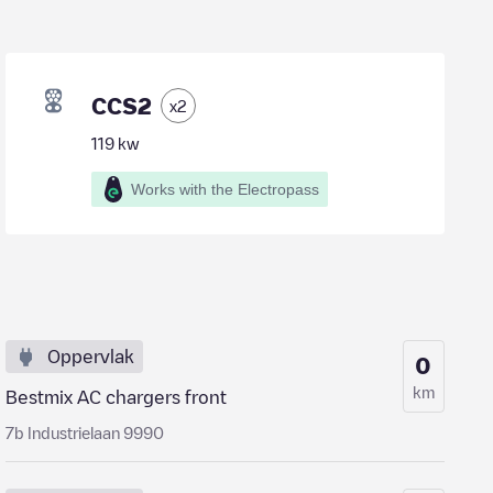
CCS2
x
2
119
kw
Works with the Electropass
Oppervlak
0
km
Bestmix AC chargers front
7b Industrielaan 9990