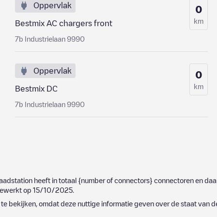
Oppervlak
0
km
Bestmix AC chargers front
7b Industrielaan 9990
Oppervlak
0
km
Bestmix DC
7b Industrielaan 9990
 laadstation heeft in totaal
{number of connectors}
connectoren en daar
jgewerkt op
15/10/2025
.
e bekijken, omdat deze nuttige informatie geven over de staat van d