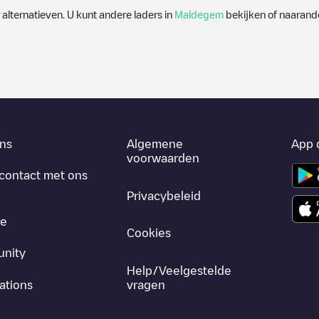
r alternatieven. U kunt andere laders in
Maldegem
bekijken of naarande
ns
Algemene
App 
voorwaarden
contact met ons
Privacybeleid
re
Cookies
nity
Help/Veelgestelde
ations
vragen