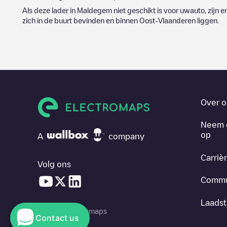
Als deze lader in
Maldegem
niet geschikt is voor uwauto, zijn e
zich in de buurt bevinden en binnen
Oost-Vlaanderen
liggen.
Over o
Neem 
op
A
company
Carriè
Volg ons
Commu
Laadst
© 2026 Electromaps
Contact us