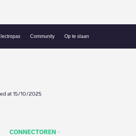
Perka nv
lectropas
Community
Op te slaan
ed at
15/10/2025
·
CONNECTOREN