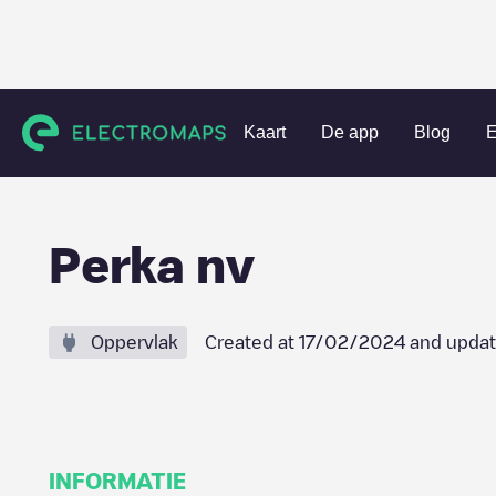
Charging stations
België
Oost-Vlaanderen
Maldegem
Kaart
De app
Blog
E
Perka nv
Oppervlak
Created at
17/02/2024
and updat
INFORMATIE