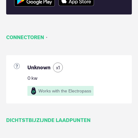
·
CONNECTOREN
Unknown
x
1
0
kw
Works with the Electropass
DICHTSTBIJZIJNDE LAADPUNTEN