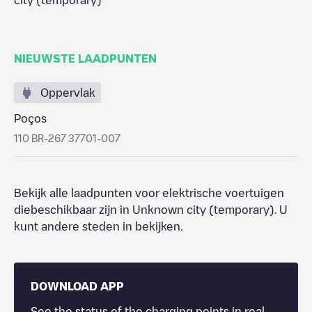
city (temporary)
NIEUWSTE LAADPUNTEN
Oppervlak
Poços
110 BR-267 37701-007
Bekijk alle laadpunten voor elektrische voertuigen
diebeschikbaar zijn in
Unknown city (temporary)
. U
kunt andere steden in bekijken.
DOWNLOAD APP
See the status of the charging points in real