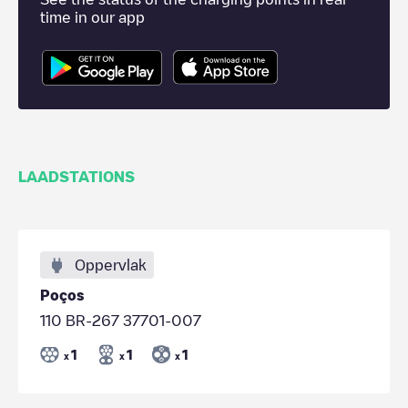
time in our app
LAADSTATIONS
Oppervlak
Poços
110 BR-267 37701-007
1
1
1
x
x
x