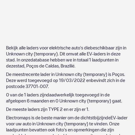
Bekijk alle laders voor elektrische auto's diebeschikbaar zijn in
Unknown city (temporary)
. Dit omvat alle EV-laders in deze
stad. In onzedatabase hebben we in totaal
1
laadpunten in
dezestad,
Poços de Caldas
,
Brazilië
.
De meestrecente lader in
Unknown city (temporary)
is
Poços
.
Deze werd toegevoegd op
19/03/2022
enbevindt zich in de
postcode
37701-007
.
0
van de
1
laders zijndaadwerkelijk toegevoegd in de
afgelopen 6 maanden en
0
Unknown city (temporary)
gaat.
De meeste laders zijn
TYPE 2
en er zijn er
1
.
Electromaps is de beste manier om de dichtstbijzijndeEV-lader
voor uw auto in
Unknown city (temporary)
te vinden. Onze
laadpunten bevatten ook foto's en opmerkingen die zijn