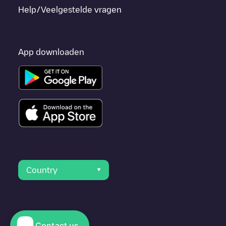
Help/Veelgestelde vragen
App downloaden
Country
Contact us
© 2023 Electromaps