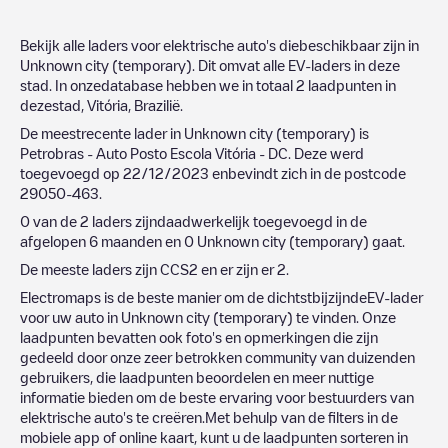
Bekijk alle laders voor elektrische auto's diebeschikbaar zijn in
Unknown city (temporary)
. Dit omvat alle EV-laders in deze
stad. In onzedatabase hebben we in totaal
2
laadpunten in
dezestad,
Vitória
,
Brazilië
.
De meestrecente lader in
Unknown city (temporary)
is
Petrobras - Auto Posto Escola Vitória - DC
. Deze werd
toegevoegd op
22/12/2023
enbevindt zich in de postcode
29050-463
.
0
van de
2
laders zijndaadwerkelijk toegevoegd in de
afgelopen 6 maanden en
0
Unknown city (temporary)
gaat.
De meeste laders zijn
CCS2
en er zijn er
2
.
Electromaps is de beste manier om de dichtstbijzijndeEV-lader
voor uw auto in
Unknown city (temporary)
te vinden. Onze
laadpunten bevatten ook foto's en opmerkingen die zijn
gedeeld door onze zeer betrokken community van duizenden
gebruikers, die laadpunten beoordelen en meer nuttige
informatie bieden om de beste ervaring voor bestuurders van
elektrische auto's te creëren.Met behulp van de filters in de
mobiele app of online kaart, kunt u de laadpunten sorteren in