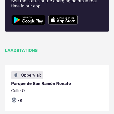
See the status of the charging points in real
time in our app
LAADSTATIONS
Oppervlak
Parque de San Ramón Nonato
Calle 0
2
x