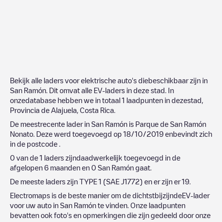
Bekijk alle laders voor elektrische auto's diebeschikbaar zijn in
San Ramón
. Dit omvat alle EV-laders in deze stad. In
onzedatabase hebben we in totaal
1
laadpunten in dezestad,
Provincia de Alajuela
,
Costa Rica
.
De meestrecente lader in
San Ramón
is
Parque de San Ramón
Nonato
. Deze werd toegevoegd op
18/10/2019
enbevindt zich
in de postcode
.
0
van de
1
laders zijndaadwerkelijk toegevoegd in de
afgelopen 6 maanden en
0
San Ramón
gaat.
De meeste laders zijn
TYPE 1 (SAE J1772)
en er zijn er
19
.
Electromaps is de beste manier om de dichtstbijzijndeEV-lader
voor uw auto in
San Ramón
te vinden. Onze laadpunten
bevatten ook foto's en opmerkingen die zijn gedeeld door onze