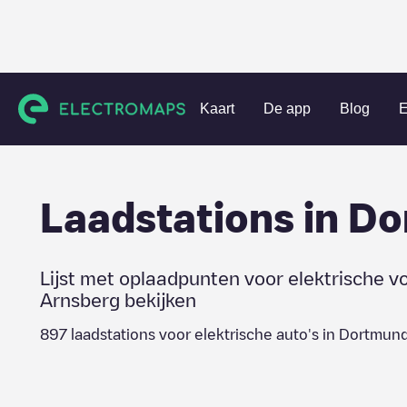
Charging stations
Duitsland
Arnsberg
Dortmund
Kaart
De app
Blog
E
Laadstations in
Do
Lijst met oplaadpunten voor elektrische v
Arnsberg
bekijken
897
laadstations voor elektrische auto's in
Dortmun