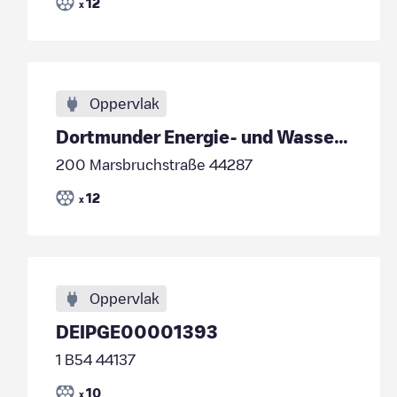
12
x
Oppervlak
Dortmunder Energie- und Wasserversorgung GmbH - De
200 Marsbruchstraße 44287
12
x
Oppervlak
DEIPGE00001393
1 B54 44137
10
x