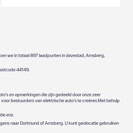
ben we in totaal
897
laadpunten in dezestad,
Arnsberg
,
postcode
44149
.
to's en opmerkingen die zijn gedeeld door onze zeer
voor bestuurders van elektrische auto's te creëren.Met behulp
tie enz.
lgens naar
Dortmund
of
Arnsberg
. U kunt geolocatie gebruiken