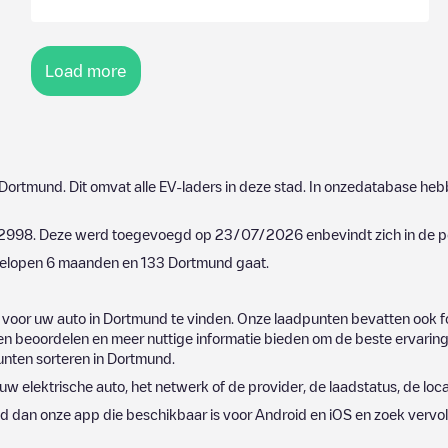
Load more
Dortmund
. Dit omvat alle EV-laders in deze stad. In onzedatabase heb
12998
. Deze werd toegevoegd op
23/07/2026
enbevindt zich in de 
fgelopen 6 maanden en
133
Dortmund
gaat.
 voor uw auto in
Dortmund
te vinden. Onze laadpunten bevatten ook fo
 beoordelen en meer nuttige informatie bieden om de beste ervaring 
punten sorteren in
Dortmund
.
 uw elektrische auto, het netwerk of de provider, de laadstatus, de loca
d dan onze app die beschikbaar is voor Android en iOS en zoek vervo