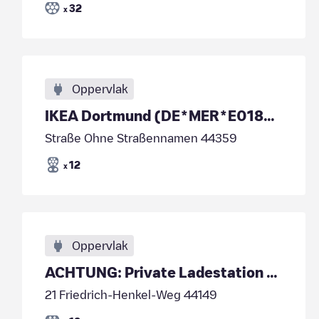
32
x
Oppervlak
IKEA Dortmund (DE*MER*E018227)
Straße Ohne Straßennamen 44359
12
x
Oppervlak
ACHTUNG: Private Ladestation - kein öffentliches Laden!
21 Friedrich-Henkel-Weg 44149