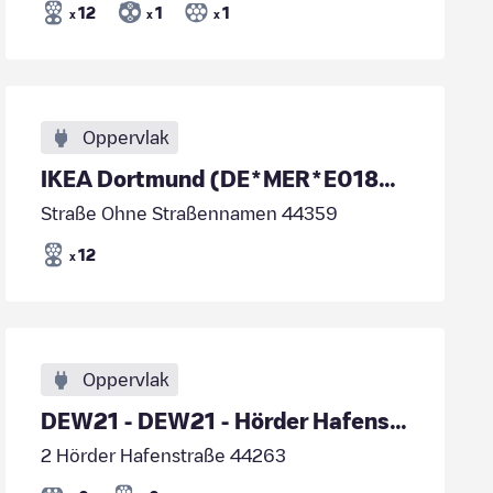
12
1
1
x
x
x
Oppervlak
IKEA Dortmund (DE*MER*E018227)
Straße Ohne Straßennamen 44359
12
x
Oppervlak
DEW21 - DEW21 - Hörder Hafenstr. 7 (Hafenpromenade
2 Hörder Hafenstraße 44263