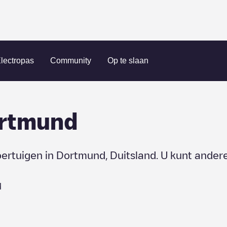
lectropas
Community
Op te slaan
rtmund
oertuigen in
Dortmund
,
Duitsland
. U kunt ander
d