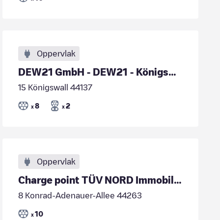
Oppervlak
DEW21 GmbH - DEW21 - Königswall 15 (Hauptbahnhof)
15 Königswall 44137
8
2
x
x
Oppervlak
Charge point TÜV NORD Immobilien GmbH & Co. KG
8 Konrad-Adenauer-Allee 44263
10
x