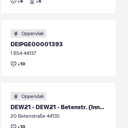
6
6
x
x
Oppervlak
DEIPGE00001393
1 B54 44137
10
x
Oppervlak
DEW21 - DEW21 - Betenstr. (Innenstadt-Parkplatz)
20 Betenstraße 44135
10
x