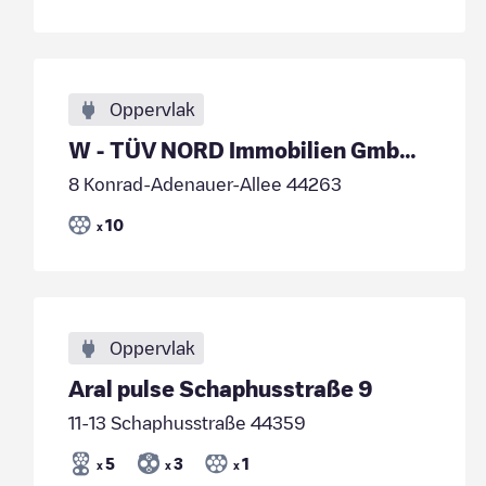
Oppervlak
W - TÜV NORD Immobilien GmbH & Co. KG
8 Konrad-Adenauer-Allee 44263
10
x
Oppervlak
Aral pulse Schaphusstraße 9
11-13 Schaphusstraße 44359
5
3
1
x
x
x