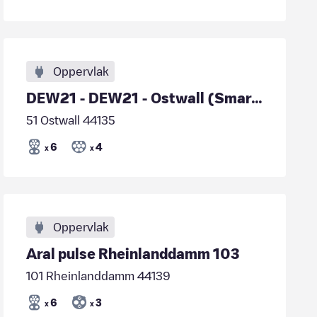
Oppervlak
DEW21 - DEW21 - Ostwall (Smart Charging Hub)
51 Ostwall 44135
6
4
x
x
Oppervlak
Aral pulse Rheinlanddamm 103
101 Rheinlanddamm 44139
6
3
x
x