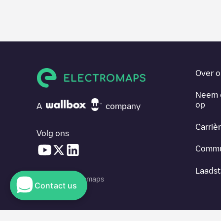
Over o
Neem 
op
A
company
Carriè
Volg ons
Commu
Laadst
© 2026 Electromaps
Contact us