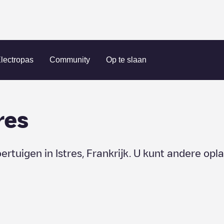
lectropas
Community
Op te slaan
res
oertuigen in
Istres
,
Frankrijk
. U kunt andere opl