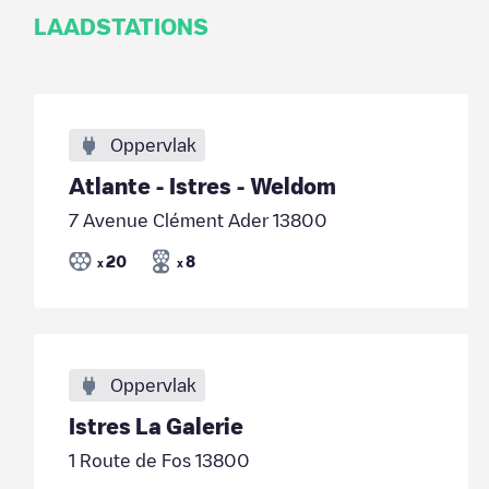
LAADSTATIONS
Oppervlak
Atlante - Istres - Weldom
7 Avenue Clément Ader 13800
20
8
x
x
Oppervlak
Istres La Galerie
1 Route de Fos 13800