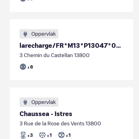
Oppervlak
larecharge/FR*M13*P13047*004
3 Chemin du Castellan 13800
6
x
Oppervlak
Chaussea - Istres
3 Rue de la Rose des Vents 13800
3
1
1
x
x
x