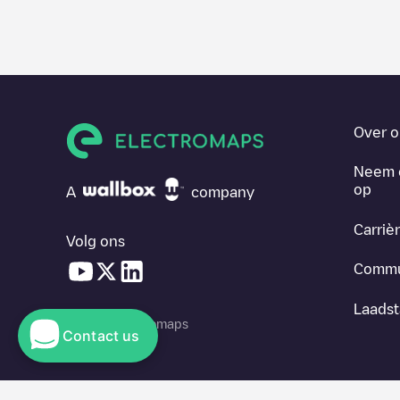
Over o
Neem 
op
A
company
Carriè
Volg ons
Commu
Laadst
© 2026 Electromaps
Contact us