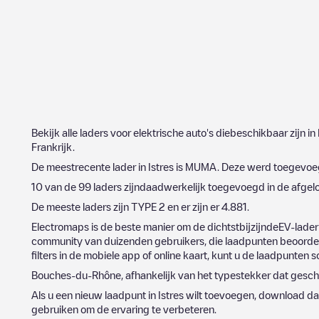
Bekijk alle laders voor elektrische auto's diebeschikbaar zijn in
Frankrijk
.
De meestrecente lader in
Istres
is
MUMA
. Deze werd toegevo
10
van de
99
laders zijndaadwerkelijk toegevoegd in de afge
De meeste laders zijn
TYPE 2
en er zijn er
4.881
.
Electromaps is de beste manier om de dichtstbijzijndeEV-lader
community van duizenden gebruikers, die laadpunten beoordele
filters in de mobiele app of online kaart, kunt u de laadpunten s
Bouches-du-Rhône
, afhankelijk van het typestekker dat geschi
Als u een nieuw laadpunt in
Istres
wilt toevoegen, download dan
gebruiken om de ervaring te verbeteren.