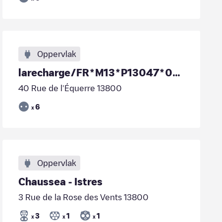
Oppervlak
larecharge/FR*M13*P13047*005
40 Rue de l'Équerre 13800
6
x
Oppervlak
Chaussea - Istres
3 Rue de la Rose des Vents 13800
3
1
1
x
x
x