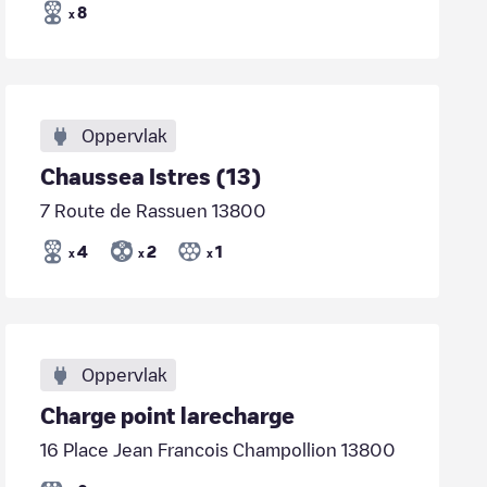
8
x
Oppervlak
Chaussea Istres (13)
7 Route de Rassuen 13800
4
2
1
x
x
x
Oppervlak
Charge point larecharge
16 Place Jean Francois Champollion 13800