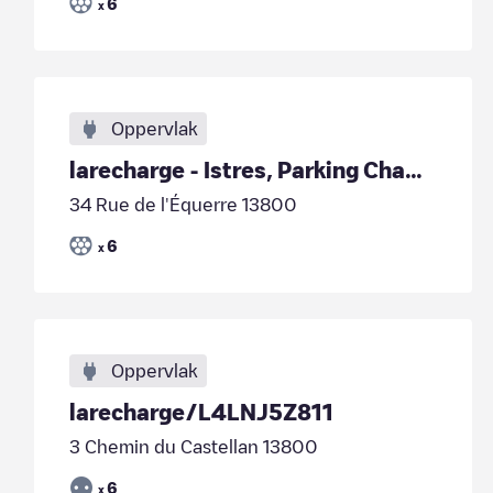
6
x
Oppervlak
larecharge - Istres, Parking Champollion
34 Rue de l'Équerre 13800
6
x
Oppervlak
larecharge/L4LNJ5Z811
3 Chemin du Castellan 13800
6
x