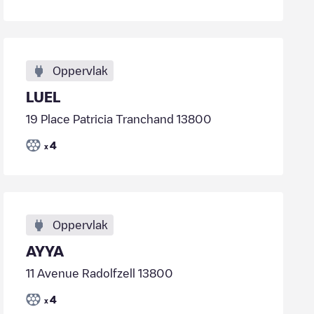
Oppervlak
LUEL
19 Place Patricia Tranchand 13800
4
x
Oppervlak
AYYA
11 Avenue Radolfzell 13800
4
x