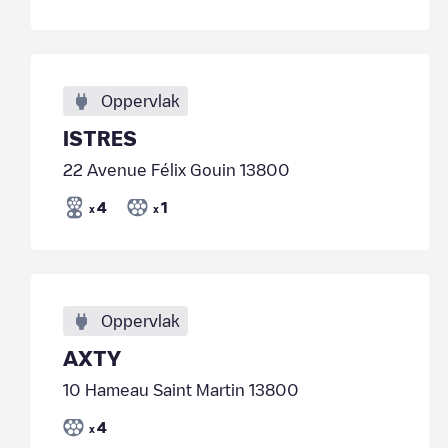
Oppervlak
ISTRES
22 Avenue Félix Gouin 13800
4
1
x
x
Oppervlak
AXTY
10 Hameau Saint Martin 13800
4
x