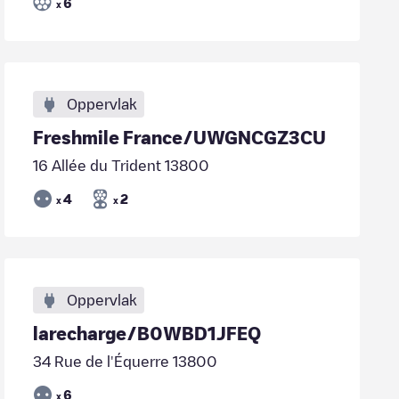
6
x
Oppervlak
Freshmile France/UWGNCGZ3CU
16 Allée du Trident 13800
4
2
x
x
Oppervlak
larecharge/B0WBD1JFEQ
34 Rue de l'Équerre 13800
6
x