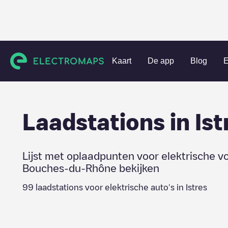
Charging stations
Frankrijk
Bouches-du-Rhône
Istres
Kaart
De app
Blog
E
Laadstations in
Ist
Lijst met oplaadpunten voor elektrische v
Bouches-du-Rhône
bekijken
99
laadstations voor elektrische auto's in
Istres