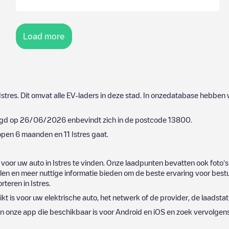
Load more
Istres
. Dit omvat alle EV-laders in deze stad. In onzedatabase hebben 
egd op
26/06/2026
enbevindt zich in de postcode
13800
.
lopen 6 maanden en
11
Istres
gaat.
 voor uw auto in
Istres
te vinden. Onze laadpunten bevatten ook foto's
n en meer nuttige informatie bieden om de beste ervaring voor bestu
orteren in
Istres
.
kt is voor uw elektrische auto, het netwerk of de provider, de laadstatu
 onze app die beschikbaar is voor Android en iOS en zoek vervolgen