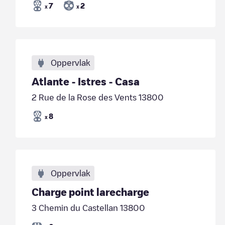
7
2
x
x
Oppervlak
Atlante - Istres - Casa
2 Rue de la Rose des Vents 13800
8
x
Oppervlak
Charge point larecharge
3 Chemin du Castellan 13800