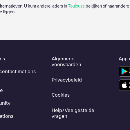
alternatieven. U kunt andere laders in
Toulouse
bekijken of naarandere 
e
liggen.
ns
Algemene
App 
voorwaarden
contact met ons
Privacybeleid
re
Cookies
nity
Help/Veelgestelde
ations
vragen