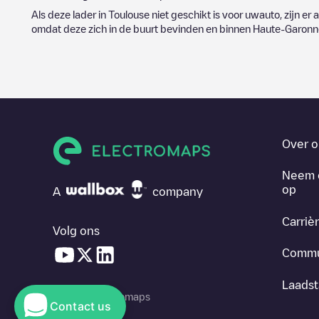
Als deze lader in
Toulouse
niet geschikt is voor uwauto, zijn er 
omdat deze zich in de buurt bevinden en binnen
Haute-Garonn
Over o
Neem 
op
A
company
Carriè
Volg ons
Commu
Laadst
© 2026 Electromaps
Contact us