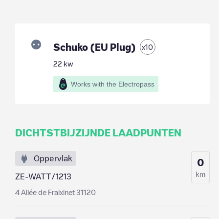
Schuko (EU Plug)
x
10
22
kw
Works with the Electropass
DICHTSTBIJZIJNDE LAADPUNTEN
Oppervlak
0
km
ZE-WATT/1213
4 Allée de Fraixinet 31120