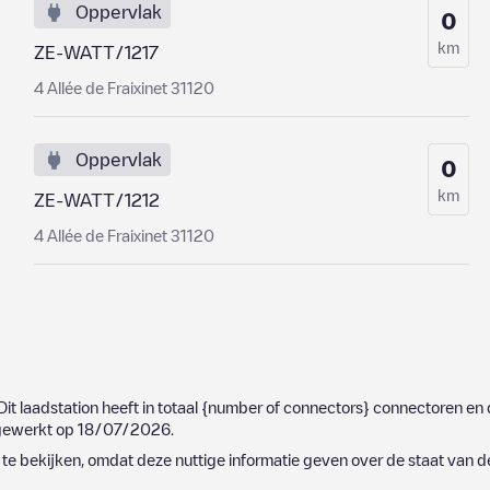
Oppervlak
0
km
ZE-WATT/1217
4 Allée de Fraixinet 31120
Oppervlak
0
km
ZE-WATT/1212
4 Allée de Fraixinet 31120
 Dit laadstation heeft in totaal
{number of connectors}
connectoren en d
jgewerkt op
18/07/2026
.
e bekijken, omdat deze nuttige informatie geven over de staat van d