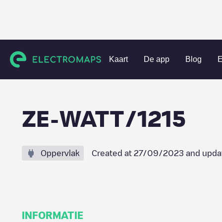
Charging stations
Frankrijk
Haute-Garonne
Toulouse
Kaart
De app
Blog
E
ZE-WATT/1215
Oppervlak
Created at
27/09/2023
and upda
INFORMATIE