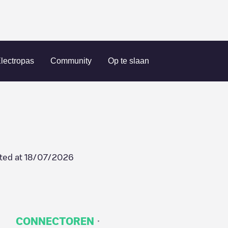
ZE-WATT/1215
lectropas
Community
Op te slaan
ted at
18/07/2026
·
CONNECTOREN