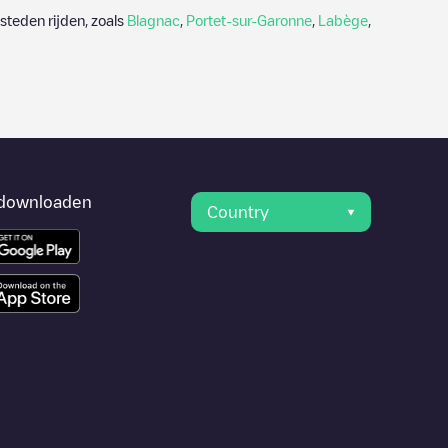
steden rijden, zoals
Blagnac
,
Portet-sur-Garonne
,
Labège
,
downloaden
Country