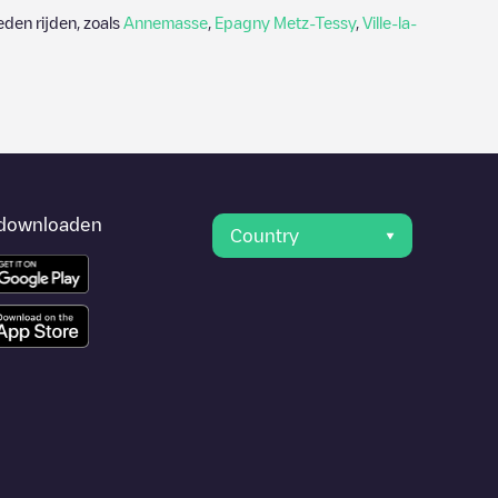
den rijden, zoals
Annemasse
,
Epagny Metz-Tessy
,
Ville-la-
downloaden
Country