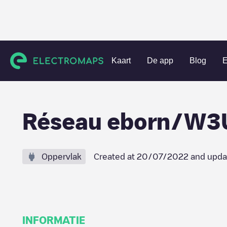
Charging stations
Frankrijk
Haute-Savoie
Annecy
R
Kaart
De app
Blog
E
Réseau eborn/W
Oppervlak
Created at
20/07/2022
and upda
INFORMATIE