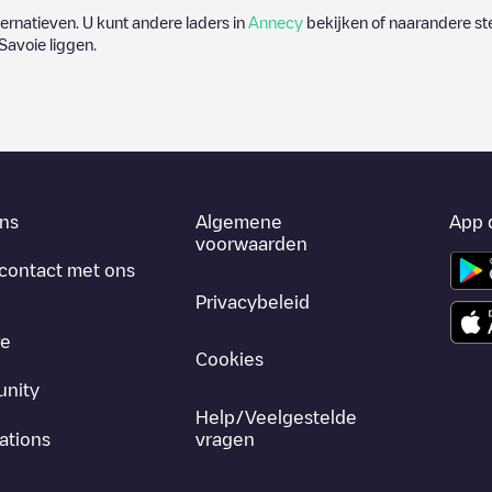
lternatieven. U kunt andere laders in
Annecy
bekijken of naarandere ste
Savoie
liggen.
ns
Algemene
App 
voorwaarden
contact met ons
Privacybeleid
re
Cookies
nity
Help/Veelgestelde
ations
vragen