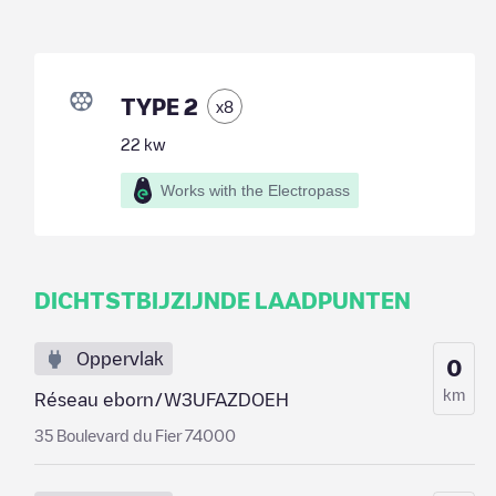
TYPE 2
x
8
22
kw
Works with the Electropass
DICHTSTBIJZIJNDE LAADPUNTEN
Oppervlak
0
km
Réseau eborn/W3UFAZDOEH
35 Boulevard du Fier 74000