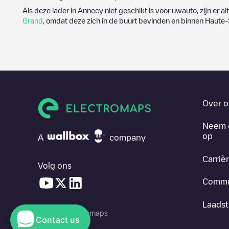
Als deze lader in
Annecy
niet geschikt is voor uwauto, zijn er a
Grand
, omdat deze zich in de buurt bevinden en binnen
Haute-
Over o
Neem 
op
A
company
Carriè
Volg ons
Commu
Laadst
© 2026 Electromaps
Contact us