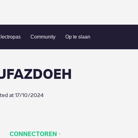
éseau eborn/W3UFAZDOEH
lectropas
Community
Op te slaan
3UFAZDOEH
ted at
17/10/2024
·
CONNECTOREN