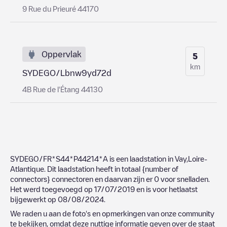
9 Rue du Prieuré 44170
Oppervlak
5
km
SYDEGO/Lbnw9yd72d
4B Rue de l'Étang 44130
SYDEGO/FR*S44*P44214*A
is een laadstation in
Vay
,
Loire-
Atlantique
. Dit laadstation heeft in totaal
{number of
connectors}
connectoren en daarvan zijn er
0
voor snelladen.
Het werd toegevoegd op
17/07/2019
en is voor hetlaatst
bijgewerkt op
08/08/2024
.
We raden u aan de foto's en opmerkingen van onze community
te bekijken, omdat deze nuttige informatie geven over de staat