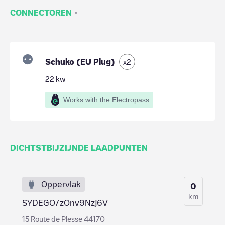
·
CONNECTOREN
Schuko (EU Plug)
x
2
22
kw
Works with the Electropass
DICHTSTBIJZIJNDE LAADPUNTEN
Oppervlak
0
km
SYDEGO/zOnv9Nzj6V
15 Route de Plesse 44170