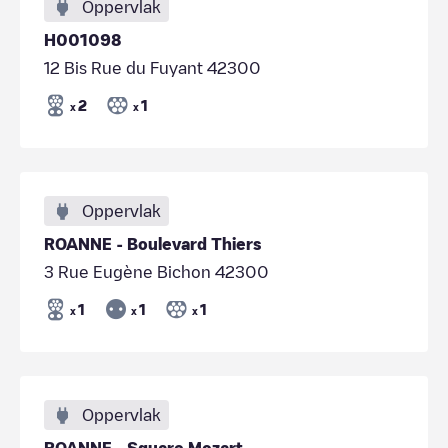
Oppervlak
H001098
12 Bis Rue du Fuyant 42300
2
1
x
x
Oppervlak
ROANNE - Boulevard Thiers
3 Rue Eugène Bichon 42300
1
1
1
x
x
x
Oppervlak
ROANNE - Square Mozart