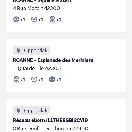
4 Rue Mozart 42300
1
1
1
x
x
x
Oppervlak
ROANNE - Esplanade des Mariniers
11 Quai de l'Île 42300
1
1
1
x
x
x
Oppervlak
Réseau eborn/LLTHE8SBI2CYI9
3 Rue Denfert Rochereau 42300