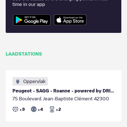
time in our app
LAADSTATIONS
Oppervlak
Peugeot - SAGG - Roanne - powered by DRIVECO
75 Boulevard Jean-Baptiste Clément 42300
9
4
2
x
x
x