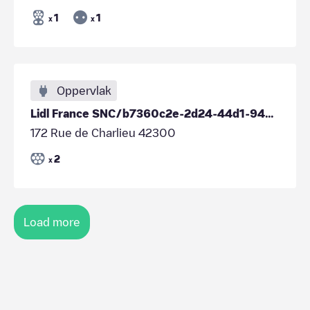
1
1
x
x
Oppervlak
Lidl France SNC/b7360c2e-2d24-44d1-942c-c16248c43353
172 Rue de Charlieu 42300
2
x
Load more