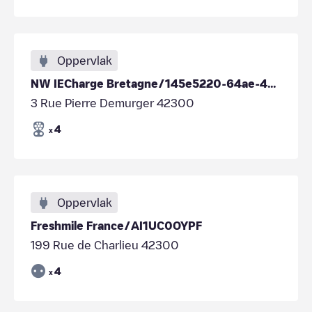
Oppervlak
NW IECharge Bretagne/145e5220-64ae-465d-afd9-59755d5d9219
3 Rue Pierre Demurger 42300
4
x
Oppervlak
Freshmile France/AI1UC0OYPF
199 Rue de Charlieu 42300
4
x