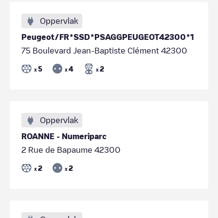
Oppervlak
Peugeot/FR*SSD*PSAGGPEUGEOT42300*1
75 Boulevard Jean-Baptiste Clément 42300
5
4
2
x
x
x
Oppervlak
ROANNE - Numeriparc
2 Rue de Bapaume 42300
2
2
x
x