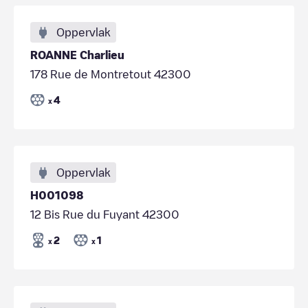
Oppervlak
ROANNE Charlieu
178 Rue de Montretout 42300
4
x
Oppervlak
H001098
12 Bis Rue du Fuyant 42300
2
1
x
x