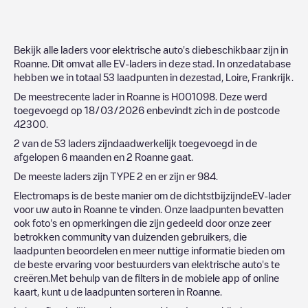
Bekijk alle laders voor elektrische auto's diebeschikbaar zijn in
Roanne
. Dit omvat alle EV-laders in deze stad. In onzedatabase
hebben we in totaal
53
laadpunten in dezestad,
Loire
,
Frankrijk
.
De meestrecente lader in
Roanne
is
H001098
. Deze werd
toegevoegd op
18/03/2026
enbevindt zich in de postcode
42300
.
2
van de
53
laders zijndaadwerkelijk toegevoegd in de
afgelopen 6 maanden en
2
Roanne
gaat.
De meeste laders zijn
TYPE 2
en er zijn er
984
.
Electromaps is de beste manier om de dichtstbijzijndeEV-lader
voor uw auto in
Roanne
te vinden. Onze laadpunten bevatten
ook foto's en opmerkingen die zijn gedeeld door onze zeer
betrokken community van duizenden gebruikers, die
laadpunten beoordelen en meer nuttige informatie bieden om
de beste ervaring voor bestuurders van elektrische auto's te
creëren.Met behulp van de filters in de mobiele app of online
kaart, kunt u de laadpunten sorteren in
Roanne
.