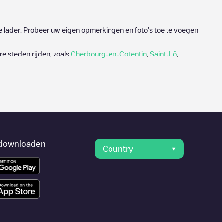
e lader. Probeer uw eigen opmerkingen en foto's toe te voegen
e steden rijden, zoals
Cherbourg-en-Cotentin
,
Saint-Lô
,
downloaden
Country