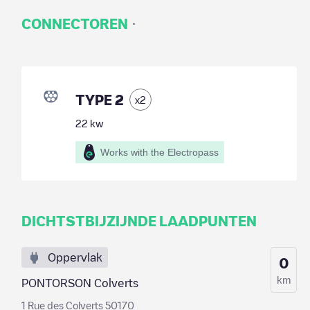
·
CONNECTOREN
TYPE 2
x
2
22
kw
Works with the Electropass
DICHTSTBIJZIJNDE LAADPUNTEN
Oppervlak
0
km
PONTORSON Colverts
1 Rue des Colverts 50170