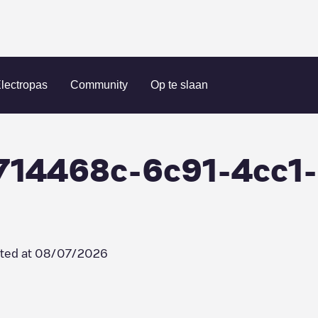
 France SNC/a714468c-6c91-4cc1-bd87-73f1a6c10f63
lectropas
Community
Op te slaan
a714468c-6c91-4cc1
ted at
08/07/2026