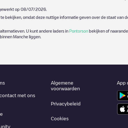
ijgewerkt op
08/07/2026
.
e bekijken, omdat deze nuttige informatie geven over de staat van d
 alternatieven. U kunt andere laders in
Pontorson
bekijken of naarander
 binnen
Manche
liggen.
ns
Algemene
App 
voorwaarden
contact met ons
Privacybeleid
re
Cookies
nity