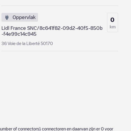
Oppervlak
0
km
Lidl France SNC/8c641f82-09d2-40f5-850b
-f4e99c14c945
36 Voie de la Liberté 50170
umber of connectors}
connectoren en daarvan zijn er
0
voor