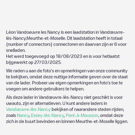
Léon Vandoeuvre les Nancy
is een laadstation in
Vandœuvre-
lès-Nancy
,
Meurthe-et-Moselle
. Dit laadstation heeft in totaal
{number of connectors}
connectoren en daarvan zijn er
6
voor
snelladen.
Het werd toegevoegd op
18/08/2023
en is voor hetlaatst
bijgewerkt op
27/03/2025
.
We raden u aan de foto's en opmerkingen van onze community
te bekijken, omdat deze nuttige informatie geven over de staat
van de lader. Probeer uw eigen opmerkingen en foto's toe te
voegen om andere gebruikers te helpen.
Als deze lader in
Vandœuvre-lès-Nancy
niet geschikt is voor
uwauto, zijn er alternatieven. U kunt andere laders in
Vandœuvre-lès-Nancy
bekijken of naarandere steden rijden,
zoals
Nancy
,
Essey-lès-Nancy
,
Pont-à-Mousson
, omdat deze
zich in de buurt bevinden en binnen
Meurthe-et-Moselle
liggen.