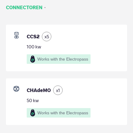
·
CONNECTOREN
CCS2
x
5
100
kw
Works with the Electropass
CHAdeMO
x
1
50
kw
Works with the Electropass