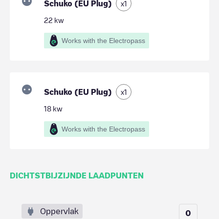
Schuko (EU Plug)
x
1
22
kw
Works with the Electropass
Schuko (EU Plug)
x
1
18
kw
Works with the Electropass
DICHTSTBIJZIJNDE LAADPUNTEN
Oppervlak
0