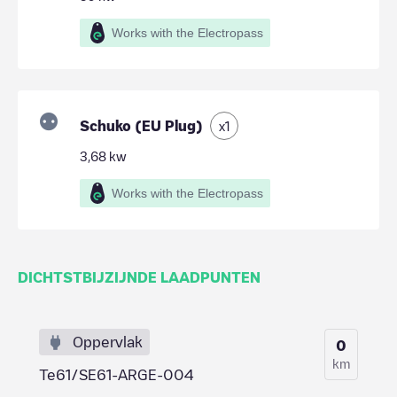
Works with the Electropass
Schuko (EU Plug)
x
1
3,68
kw
Works with the Electropass
DICHTSTBIJZIJNDE LAADPUNTEN
Oppervlak
0
km
Te61/SE61-ARGE-004