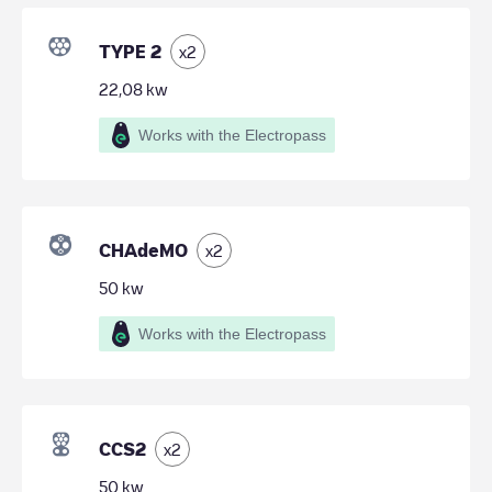
TYPE 2
x
2
22,08
kw
Works with the Electropass
CHAdeMO
x
2
50
kw
Works with the Electropass
CCS2
x
2
50
kw