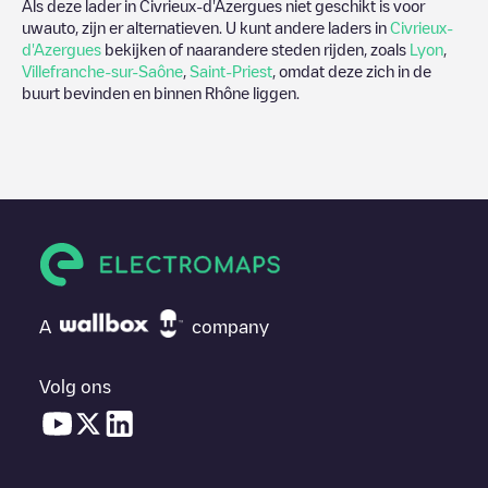
Als deze lader in
Civrieux-d'Azergues
niet geschikt is voor
uwauto, zijn er alternatieven. U kunt andere laders in
Civrieux-
d'Azergues
bekijken of naarandere steden rijden, zoals
Lyon
,
Villefranche-sur-Saône
,
Saint-Priest
, omdat deze zich in de
buurt bevinden en binnen
Rhône
liggen.
A
company
Volg ons