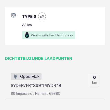
TYPE 2
x
2
22
kw
Works with the Electropass
DICHTSTBIJZIJNDE LAADPUNTEN
Oppervlak
0
km
SYDER/FR*S69*PSYDR*9
99 Impasse du Hameau 69380