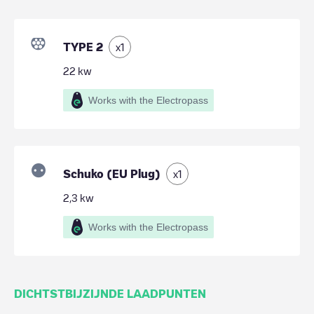
TYPE 2
x
1
22
kw
Works with the Electropass
Schuko (EU Plug)
x
1
2,3
kw
Works with the Electropass
DICHTSTBIJZIJNDE LAADPUNTEN