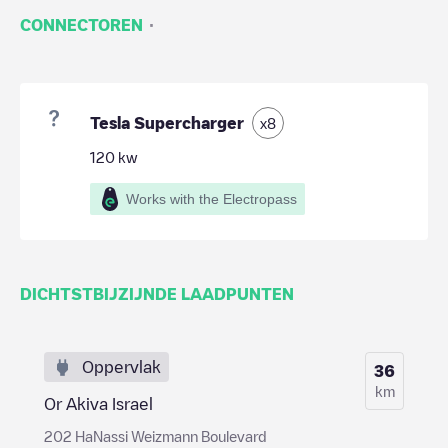
·
CONNECTOREN
Tesla Supercharger
x
8
120
kw
Works with the Electropass
DICHTSTBIJZIJNDE LAADPUNTEN
Oppervlak
36
km
Or Akiva Israel
202 HaNassi Weizmann Boulevard