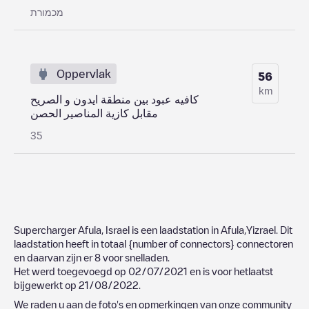
מכמורת
Oppervlak
56
km
كافيه عبود بين منطقة ايدون و الصريح
مقابل كازية المناصير الحصن
35
Supercharger Afula, Israel
is een laadstation in
Afula
,
Yizrael
. Dit
laadstation heeft in totaal
{number of connectors}
connectoren
en daarvan zijn er
8
voor snelladen.
Het werd toegevoegd op
02/07/2021
en is voor hetlaatst
bijgewerkt op
21/08/2022
.
We raden u aan de foto's en opmerkingen van onze community