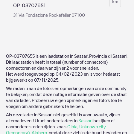
km
OP-03707651
31 Via Fondazione Rockefeller 07100
OP-03707655
is een laadstation in
Sassari
,
Provincia di Sassari
.
Dit laadstation heeft in totaal
{number of connectors}
connectoren en daarvan zijn er
2
voor snelladen.
Het werd toegevoegd op
04/02/2023
en is voor hetlaatst
bijgewerkt op
07/11/2025
.
We raden u aan de foto's en opmerkingen van onze community
te bekijken, omdat deze nuttige informatie geven over de staat
van de lader. Probeer uw eigen opmerkingen en foto's toe te
voegen om andere gebruikers te helpen.
Als deze lader in
Sassari
niet geschikt is voor uwauto, zijn er
alternatieven. U kunt andere laders in
Sassari
bekijken of
naarandere steden rijden, zoals
Olbia
,
Unknown city
(temporary)
,
Alghero
, omdat deze zich in de buurt bevinden en