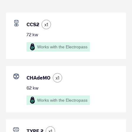
CCS2
x
1
72
kw
Works with the Electropass
CHAdeMO
x
1
62
kw
Works with the Electropass
TYPE 2
x
1