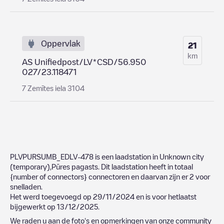
Oppervlak
21
km
AS Unifiedpost/LV*CSD/56.950
027/23.118471
7 Zemītes iela 3104
PLVPURSUMB_EDLV-478
is een laadstation in
Unknown city
(temporary)
,
Pūres pagasts
. Dit laadstation heeft in totaal
{number of connectors}
connectoren en daarvan zijn er
2
voor
snelladen.
Het werd toegevoegd op
29/11/2024
en is voor hetlaatst
bijgewerkt op
13/12/2025
.
We raden u aan de foto's en opmerkingen van onze community