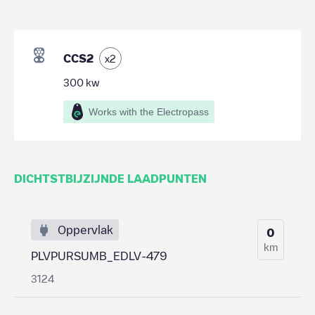
CCS2
x
2
300
kw
Works with the Electropass
DICHTSTBIJZIJNDE LAADPUNTEN
Oppervlak
0
km
PLVPURSUMB_EDLV-479
3124