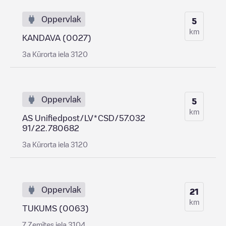
Oppervlak
5
km
KANDAVA (0027)
3a Kūrorta iela 3120
Oppervlak
5
km
AS Unifiedpost/LV*CSD/57.032
91/22.780682
3a Kūrorta iela 3120
Oppervlak
21
km
TUKUMS (0063)
7 Zemītes iela 3104