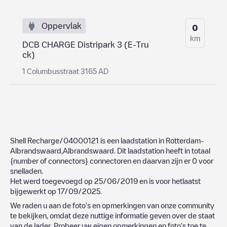
Oppervlak
0
km
DCB CHARGE Distripark 3 (E-Tru
ck)
1 Columbusstraat 3165 AD
Shell Recharge/04000121
is een laadstation in
Rotterdam-
Albrandswaard
,
Albrandswaard
. Dit laadstation heeft in totaal
{number of connectors}
connectoren en daarvan zijn er
0
voor
snelladen.
Het werd toegevoegd op
25/06/2019
en is voor hetlaatst
bijgewerkt op
17/09/2025
.
We raden u aan de foto's en opmerkingen van onze community
te bekijken, omdat deze nuttige informatie geven over de staat
van de lader. Probeer uw eigen opmerkingen en foto's toe te