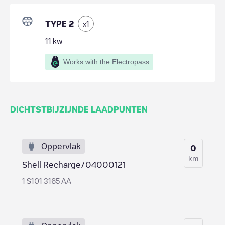
TYPE 2
x
1
11
kw
Works with the Electropass
DICHTSTBIJZIJNDE LAADPUNTEN
Oppervlak
0
km
Shell Recharge/04000121
1 S101 3165 AA