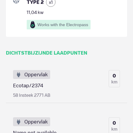
TYPE 2
x
1
11,04
kw
Works with the Electropass
DICHTSTBIJZIJNDE LAADPUNTEN
Oppervlak
0
km
Ecotap/2374
58 Insteek 2771 AB
Oppervlak
0
km
Name not available