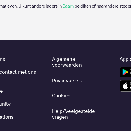
ernatieven. U kunt andere laders in
Baarn
bekijken of naarandere steden
ns
Algemene
App 
voorwaarden
contact met ons
Privacybeleid
re
Cookies
nity
Help/Veelgestelde
ations
vragen