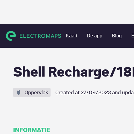
Charging stations
Nederland
Baarn
Baarn
Shell Rec
Kaart
De app
Blog
E
Shell Recharge/1
Oppervlak
Created at
27/09/2023
and upda
INFORMATIE