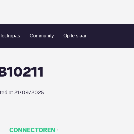
harge/18B10211
lectropas
Community
Op te slaan
8B10211
ted at
21/09/2025
·
CONNECTOREN