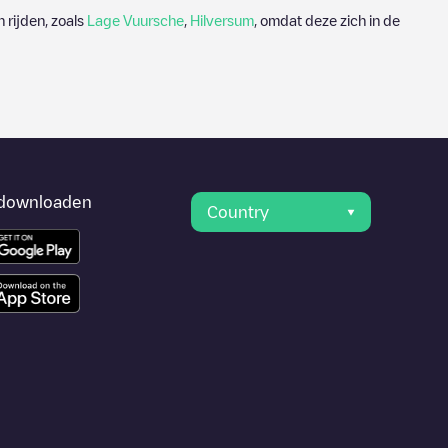
 rijden, zoals
Lage Vuursche
,
Hilversum
, omdat deze zich in de
downloaden
Country