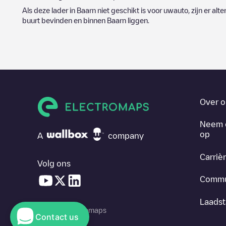
Als deze lader in
Baarn
niet geschikt is voor uwauto, zijn er alt
buurt bevinden en binnen
Baarn
liggen.
Over o
Neem 
op
A
company
Carriè
Volg ons
Commu
Laadst
© 2026 Electromaps
Contact us