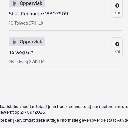
Oppervlak
0
km
Shell Recharge/18B07609
10 Tolweg 3741 LK
Oppervlak
0
km
Tolweg 6 A
5B Tolweg 3741 LM
t laadstation heeft in totaal
{number of connectors}
connectoren en daa
jgewerkt op
21/09/2025
.
e bekijken, omdat deze nuttige informatie geven over de staat van d