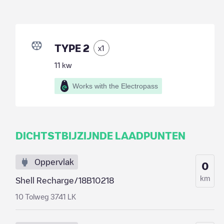
TYPE 2
x
1
11
kw
Works with the Electropass
DICHTSTBIJZIJNDE LAADPUNTEN
Oppervlak
0
km
Shell Recharge/18B10218
10 Tolweg 3741 LK