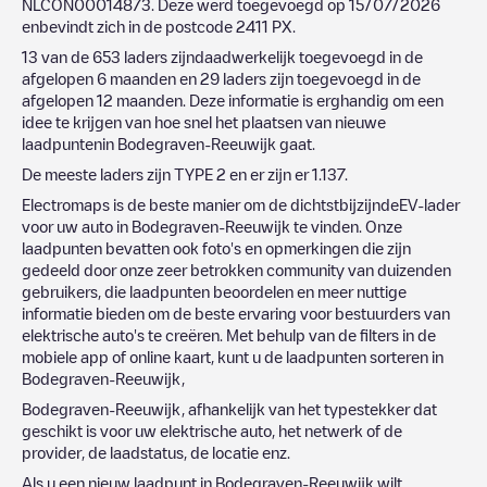
NLCON00014873
. Deze werd toegevoegd op
15/07/2026
enbevindt zich in de postcode
2411 PX
.
13
van de
653
laders zijndaadwerkelijk toegevoegd in de
afgelopen 6 maanden en
29
laders zijn toegevoegd in de
afgelopen 12 maanden. Deze informatie is erghandig om een
idee te krijgen van hoe snel het plaatsen van nieuwe
laadpuntenin
Bodegraven-Reeuwijk
gaat.
De meeste laders zijn
TYPE 2
en er zijn er
1.137
.
Electromaps is de beste manier om de dichtstbijzijndeEV-lader
voor uw auto in
Bodegraven-Reeuwijk
te vinden. Onze
laadpunten bevatten ook foto's en opmerkingen die zijn
gedeeld door onze zeer betrokken community van duizenden
gebruikers, die laadpunten beoordelen en meer nuttige
informatie bieden om de beste ervaring voor bestuurders van
elektrische auto's te creëren. Met behulp van de filters in de
mobiele app of online kaart, kunt u de laadpunten sorteren in
Bodegraven-Reeuwijk
,
Bodegraven-Reeuwijk
, afhankelijk van het typestekker dat
geschikt is voor uw elektrische auto, het netwerk of de
provider, de laadstatus, de locatie enz.
Als u een nieuw laadpunt in
Bodegraven-Reeuwijk
wilt