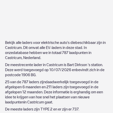
Bekijk alle laders voor elektrische auto's diebeschikbaar zijn in
Castricum
. Dit omvat alle EV-laders in deze stad. In
onzedatabase hebben we in totaal
787
laadpunten in
Castricum
,
Nederland
.
De meestrecente lader in
Castricum
is
Bart Dirkson 's station
.
Deze werd toegevoegd op
10/07/2026
enbevindt zich in de
postcode
1906 BG
.
25
van de
787
laders zijndaadwerkelijk toegevoegd in de
afgelopen 6 maanden en
211
laders zijn toegevoegd in de
afgelopen 12 maanden. Deze informatie is erghandig om een
idee te krijgen van hoe snel het plaatsen van nieuwe
laadpuntenin
Castricum
gaat.
De meeste laders zijn
TYPE 2
en er zijn er
737
.