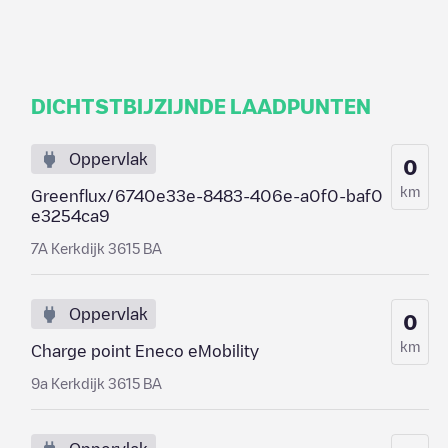
DICHTSTBIJZIJNDE LAADPUNTEN
Oppervlak
0
km
Greenflux/6740e33e-8483-406e-a0f0-baf0
e3254ca9
7A Kerkdijk 3615 BA
Oppervlak
0
km
Charge point Eneco eMobility
9a Kerkdijk 3615 BA