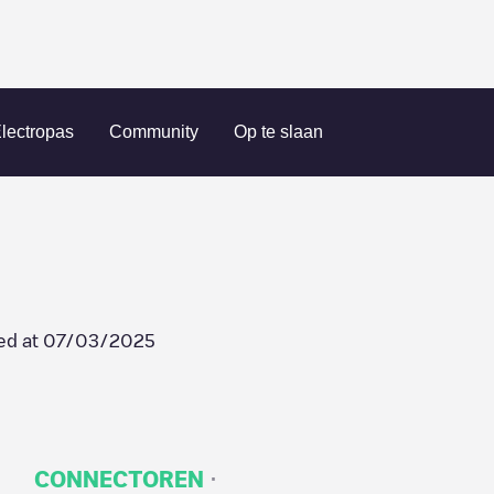
02962
lectropas
Community
Op te slaan
ed at
07/03/2025
·
CONNECTOREN