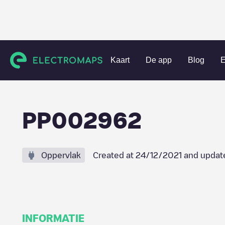
Charging stations
Nederland
De Bilt
Westbroek
PP0
Kaart
De app
Blog
E
PP002962
Oppervlak
Created at
24/12/2021
and updat
INFORMATIE