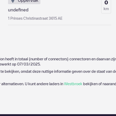
Oppervlak
0
km
undefined
1 Prinses Christinastraat 3615 AE
ion heeft in totaal
{number of connectors}
connectoren en daarvan zij
jgewerkt op
07/03/2025
.
e bekijken, omdat deze nuttige informatie geven over de staat van d
r alternatieven. U kunt andere laders in
Westbroek
bekijken of naarand