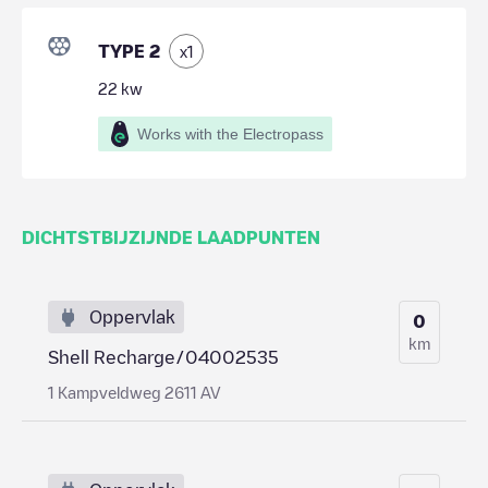
TYPE 2
x
1
22
kw
Works with the Electropass
DICHTSTBIJZIJNDE LAADPUNTEN
Oppervlak
0
km
Shell Recharge/04002535
1 Kampveldweg 2611 AV