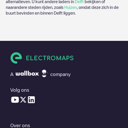
alternatieven. U kunt andere laders in
Delft
bekijken of
naarandere steden rijden, zoals
Huizen
, omdat deze zich in de
buurt bevinden en binnen
Delft
liggen.
A
company
Volg ons
Over ons