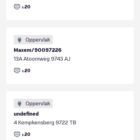
20
x
Oppervlak
Maxem/90097226
13A Atoomweg 9743 AJ
20
x
Oppervlak
undefined
4 Kempkensberg 9722 TB
20
x