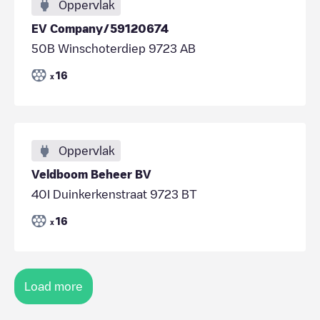
Oppervlak
EV Company/59120674
50B Winschoterdiep 9723 AB
16
x
Oppervlak
Veldboom Beheer BV
40I Duinkerkenstraat 9723 BT
16
x
Load more