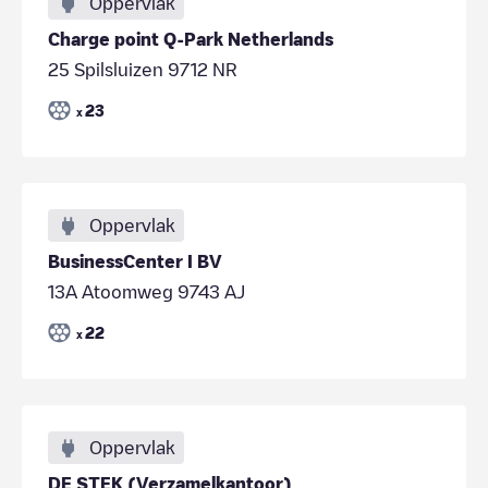
Oppervlak
Charge point Q-Park Netherlands
25 Spilsluizen 9712 NR
23
x
Oppervlak
BusinessCenter I BV
13A Atoomweg 9743 AJ
22
x
Oppervlak
DE STEK (Verzamelkantoor)