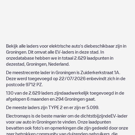
Bekijk alle laders voor elektrische auto's diebeschikbaar zijn in
Groningen
. Dit omvat alle EV-laders in deze stad. In
onzedatabase hebben we in totaal
2.629
laadpunten in
dezestad,
Groningen
,
Nederland
.
De meestrecente lader in
Groningen
is
Zuiderkerkstraat 1A
.
Deze werd toegevoegd op
22/07/2026
enbevindt zich in de
postcode
9712 PZ
.
130
van de
2.629
laders zijndaadwerkelijk toegevoegd in de
afgelopen 6 maanden en
294
Groningen
gaat.
De meeste laders zijn
TYPE 2
en er zijn er
5.099
.
Electromaps is de beste manier om de dichtstbijzijndeEV-lader
voor uw auto in
Groningen
te vinden. Onze laadpunten
bevatten ook foto's en opmerkingen die zijn gedeeld door onze
zeer betrokken community van duizenden gebruikers, die