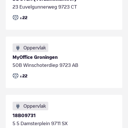
23 Euvelgunnerweg 9723 CT
22
x
Oppervlak
MyOffice Groningen
50B Winschoterdiep 9723 AB
22
x
Oppervlak
18B09731
5 5 Damsterplein 9711 SX