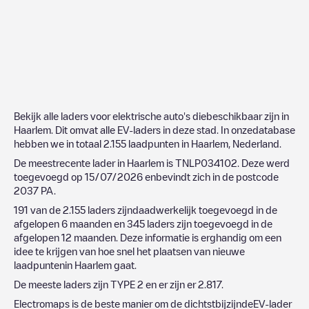
Bekijk alle laders voor elektrische auto's diebeschikbaar zijn in
Haarlem
. Dit omvat alle EV-laders in deze stad. In onzedatabase
hebben we in totaal
2.155
laadpunten in
Haarlem
,
Nederland
.
De meestrecente lader in
Haarlem
is
TNLP034102
. Deze werd
toegevoegd op
15/07/2026
enbevindt zich in de postcode
2037 PA
.
191
van de
2.155
laders zijndaadwerkelijk toegevoegd in de
afgelopen 6 maanden en
345
laders zijn toegevoegd in de
afgelopen 12 maanden. Deze informatie is erghandig om een
idee te krijgen van hoe snel het plaatsen van nieuwe
laadpuntenin
Haarlem
gaat.
De meeste laders zijn
TYPE 2
en er zijn er
2.817
.
Electromaps is de beste manier om de dichtstbijzijndeEV-lader