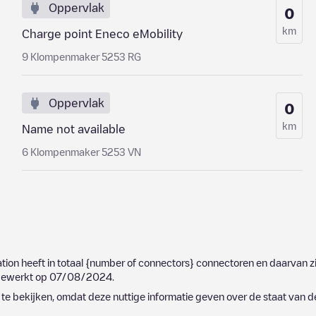
Oppervlak
0
km
Charge point Eneco eMobility
9 Klompenmaker 5253 RG
Oppervlak
0
km
Name not available
6 Klompenmaker 5253 VN
ation heeft in totaal
{number of connectors}
connectoren en daarvan zi
jgewerkt op
07/08/2024
.
e bekijken, omdat deze nuttige informatie geven over de staat van d