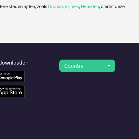
ere steden rijden, zoals
Drunen
,
Vlijmen
,
Heusden
, omdat deze
downloaden
Country