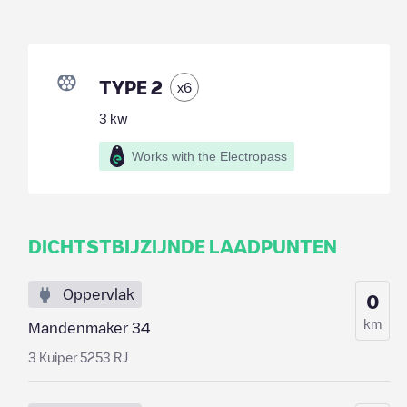
TYPE 2
x
6
3
kw
Works with the Electropass
DICHTSTBIJZIJNDE LAADPUNTEN
Oppervlak
0
km
Mandenmaker 34
3 Kuiper 5253 RJ