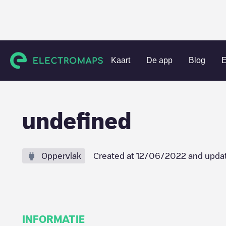
Charging stations
Nederland
Heusden
Nieuwkuijk
u
Kaart
De app
Blog
E
undefined
Oppervlak
Created at
12/06/2022
and upda
INFORMATIE