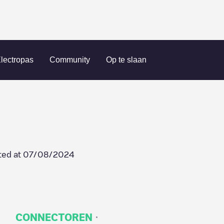
ndefined
lectropas
Community
Op te slaan
ted at
07/08/2024
·
CONNECTOREN