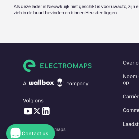
Als deze lader in
Nieuwkuijk
niet geschikt is voor uwauto, zijn e
zich in de buurt bevinden en binnen
Heusden
liggen.
Over o
Neem 
op
A
company
Carriè
Volg ons
Commu
Laadst
© 2026 Electromaps
Contact us