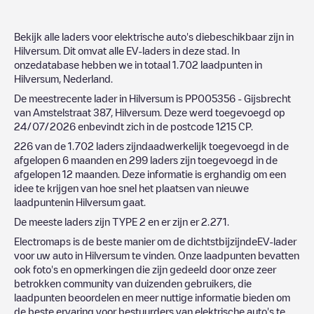
Bekijk alle laders voor elektrische auto's diebeschikbaar zijn in
Hilversum
. Dit omvat alle EV-laders in deze stad. In
onzedatabase hebben we in totaal
1.702
laadpunten in
Hilversum
,
Nederland
.
De meestrecente lader in
Hilversum
is
PP005356 - Gijsbrecht
van Amstelstraat 387, Hilversum
. Deze werd toegevoegd op
24/07/2026
enbevindt zich in de postcode
1215 CP
.
226
van de
1.702
laders zijndaadwerkelijk toegevoegd in de
afgelopen 6 maanden en
299
laders zijn toegevoegd in de
afgelopen 12 maanden. Deze informatie is erghandig om een
idee te krijgen van hoe snel het plaatsen van nieuwe
laadpuntenin
Hilversum
gaat.
De meeste laders zijn
TYPE 2
en er zijn er
2.271
.
Electromaps is de beste manier om de dichtstbijzijndeEV-lader
voor uw auto in
Hilversum
te vinden. Onze laadpunten bevatten
ook foto's en opmerkingen die zijn gedeeld door onze zeer
betrokken community van duizenden gebruikers, die
laadpunten beoordelen en meer nuttige informatie bieden om
de beste ervaring voor bestuurders van elektrische auto's te