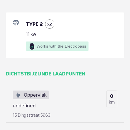
TYPE 2
x
2
11
kw
Works with the Electropass
DICHTSTBIJZIJNDE LAADPUNTEN
Oppervlak
0
km
undefined
15 Dingsstraat 5963