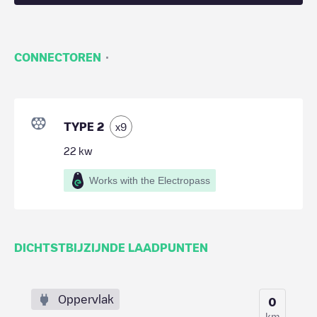
·
CONNECTOREN
TYPE 2
x
9
22
kw
Works with the Electropass
DICHTSTBIJZIJNDE LAADPUNTEN
Oppervlak
0
km