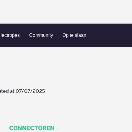
9100147
lectropas
Community
Op te slaan
ted at
07/07/2025
·
CONNECTOREN