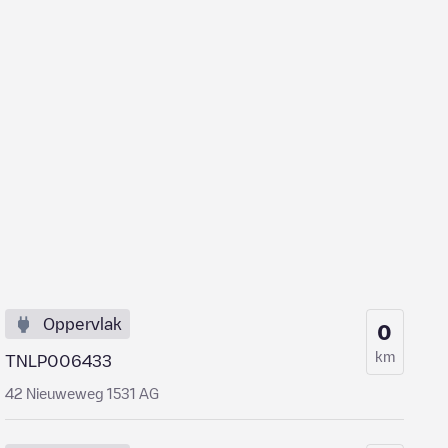
Oppervlak
0
km
TNLP006433
42 Nieuweweg 1531 AG