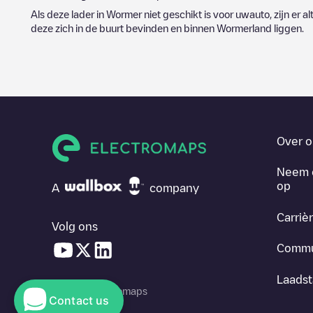
Als deze lader in
Wormer
niet geschikt is voor uwauto, zijn er a
deze zich in de buurt bevinden en binnen
Wormerland
liggen.
Over o
Neem 
op
A
company
Carriè
Volg ons
Commu
Laadst
© 2026 Electromaps
Contact us