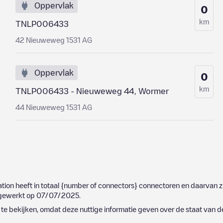
Oppervlak
0
km
TNLP006433
42 Nieuweweg 1531 AG
Oppervlak
0
km
TNLP006433 - Nieuweweg 44, Wormer
44 Nieuweweg 1531 AG
ation heeft in totaal
{number of connectors}
connectoren en daarvan zi
ijgewerkt op
07/07/2025
.
e bekijken, omdat deze nuttige informatie geven over de staat van d