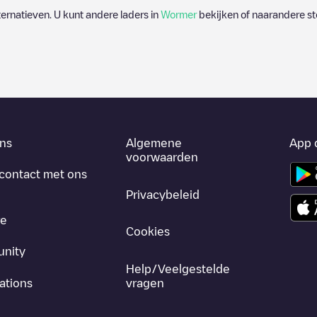
lternatieven. U kunt andere laders in
Wormer
bekijken of naarandere st
ns
Algemene
App 
voorwaarden
contact met ons
Privacybeleid
re
Cookies
nity
Help/Veelgestelde
ations
vragen