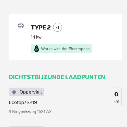
TYPE 2
x
1
14
kw
Works with the Electropass
DICHTSTBIJZIJNDE LAADPUNTEN
Oppervlak
0
km
Ecotap/2219
3 Bruynvisweg 1531 AX