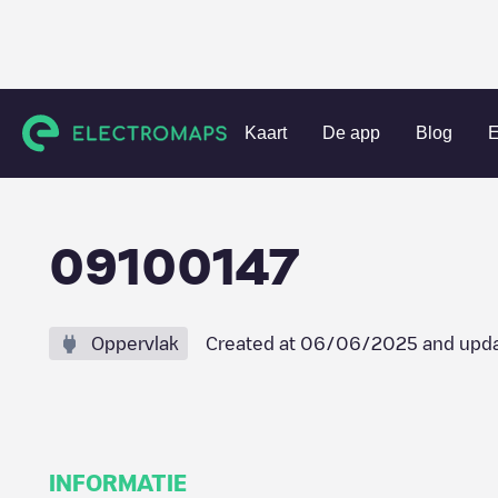
Charging stations
Nederland
Wormerland
Wormer
0
Kaart
De app
Blog
E
09100147
Oppervlak
Created at
06/06/2025
and upda
INFORMATIE