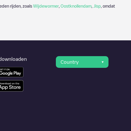
eden rijden, zoals
Wijdewormer
,
Oostknollendam
,
Jisp
, omdat
downloaden
Country